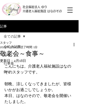
社会福祉法人 ゆり
介護老人福祉施設 はなのその
記事
全ての記事
スタッフ
全ての記事
2025年9月16日
読了時間: 1分
敬老会～食事～
行事
更新日：
4月18日
行事食
こんにちは。介護老人福祉施設はなの
飾り
そのスタッフです。
朝晩、涼しくなってきましたが、皆様
いかがお過ごしでしょうか。
本日、はなのそので、敬老会を開催い
たしました。