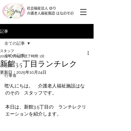
社会福祉法人 ゆり
介護老人福祉施設 はなのその
記事
全ての記事
スタッフ
全ての記事
2025年7月19日
読了時間: 1分
新館3.5丁目ランチレク
行事
更新日：
2025年10月24日
行事食
飾り
こんにちは。　介護老人福祉施設はな
のその　スタッフです。
本日は、新館3.5丁目の　ランチレクリ
エーションを紹介します。