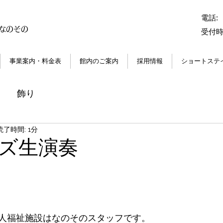
電話:
なのその
受付時間
事業案内・料金表
館内のご案内
採用情報
ショートステ
飾り
読了時間: 1分
ズ生演奏
人福祉施設はなのそのスタッフです。