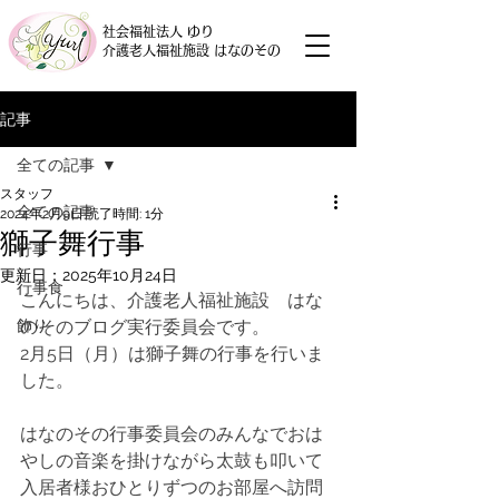
社会福祉法人 ゆり
介護老人福祉施設 はなのその
記事
全ての記事
スタッフ
全ての記事
2024年2月9日
読了時間: 1分
獅子舞行事
行事
更新日：
2025年10月24日
行事食
こんにちは、介護老人福祉施設　はな
飾り
のそのブログ実行委員会です。
2月5日（月）は獅子舞の行事を行いま
した。
はなのその行事委員会のみんなでおは
やしの音楽を掛けながら太鼓も叩いて
入居者様おひとりずつのお部屋へ訪問