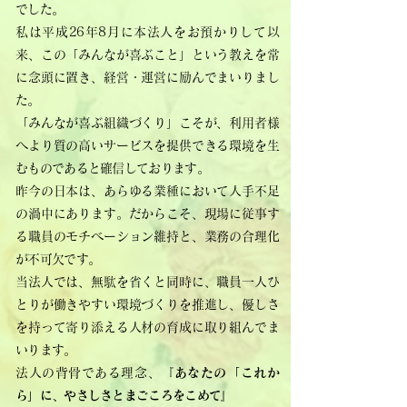
でした。
私は平成26年8月に本法人をお預かりして以
来、この「みんなが喜ぶこと」という教えを常
に念頭に置き、経営・運営に励んでまいりまし
た。
「みんなが喜ぶ組織づくり」こそが、利用者様
へより質の高いサービスを提供できる環境を生
むものであると確信しております。
昨今の日本は、あらゆる業種において人手不足
の渦中にあります。だからこそ、現場に従事す
る職員のモチベーション維持と、業務の合理化
が不可欠です。
当法人では、無駄を省くと同時に、職員一人ひ
とりが働きやすい環境づくりを推進し、優しさ
を持って寄り添える人材の育成に取り組んでま
いります。
法人の背骨である理念、『
あなたの「これか
ら」に、やさしさとまごころをこめて』