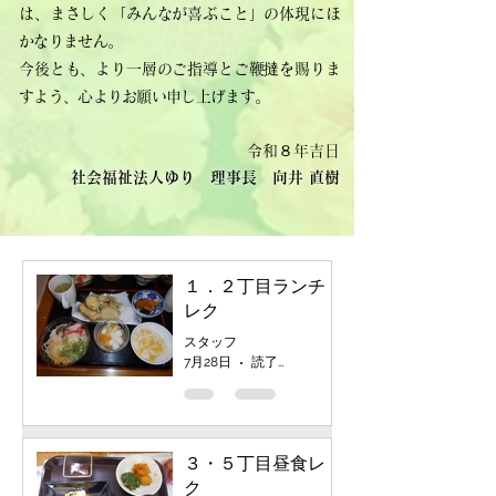
は、まさしく「みんなが喜ぶこと」の体現にほ
かなりません。
今後とも、より一層のご指導とご鞭撻を賜りま
すよう、心よりお願い申し上げます。
令和８年吉日
社会福祉法人ゆり 理事長 向井 直樹
１．２丁目ランチ
レク
スタッフ
7月28日
読了時間: 1分
３・５丁目昼食レ
ク